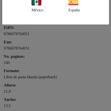
México
España
Género:
QD - Filosofía
ISBN:
9786078764051
Ean:
9786078764051
No. páginas:
240
Formato:
Libro de pasta blanda (paperback)
Altura:
21.0
Ancho:
13.5