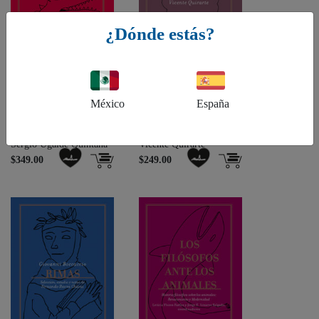
¿Dónde estás?
México
España
Prosas de guerra y esp ...
Peces del aire altísimo
Sergio Ugalde Quintana
Vicente Quirarte
$349.00
$249.00