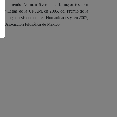
, del Premio Norman Sverdlin a la mejor tesis en
ofía y Letras de la UNAM, en 2005, del Premio de la
 la mejor tesis doctoral en Humanidades y, en 2007,
e la Asociación Filosófica de México.