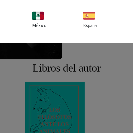
tecnológico merecedora, en 2004
Filosofía de la Facultad de Filos
Academia Méxicana de Ciencias por
México
España
del Premio Nacional de Filosofía d
Libros del autor