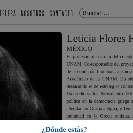
TELERA
NOSOTRXS
CONTACTO
Leticia Flores 
MÉXICO
Es profesora de carrera del colegio 
UNAM. Co-responsable del proyecto
de la condición humana», auspicia
Académico de la UNAM. Ha sido r
destacando el de estrategias cont
Ha escrito varios libros dentro de 
política en la democracia griega 
alteridad en Grecia antigua; y Temb
intimidad en la Grecia antigua.
Filosofía de la UNAM. / Jorge E
¿Dónde estás?
Filosofía por la UNAM con la tes