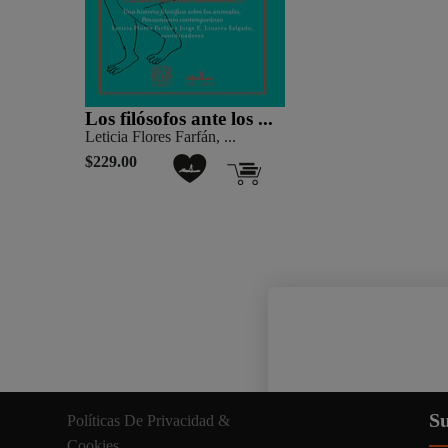
Los filósofos ante los ...
Leticia Flores Farfán, ...
$229.00
Nuestro sitio web util
Su
Políticas De Privacidad &
información relevante. A
Cookies