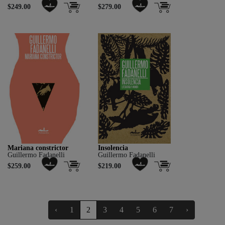
$249.00
$279.00
Mariana constrictor
Insolencia
Guillermo Fadanelli
Guillermo Fadanelli
$259.00
$219.00
‹
1
2
3
4
5
6
7
›