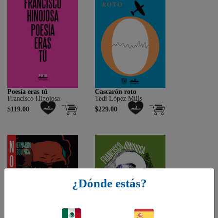
Poesía eras tú
Cascarón roto
Francisco Hinojosa
Tedi López Mills
$119.00
$229.00
¿Dónde estás?