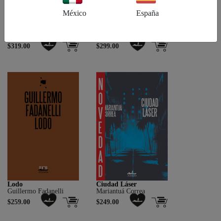
México
España
La región crepuscular
Profesores, tiranos y ...
Bernardo Esquinca
Francisco Hinojosa
$319.00
$299.00
Lodo
Ciudad Láser
Guillermo Fadanelli
Mariantuá Correa
$259.00
$249.00