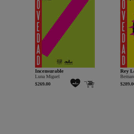
Incensurable
Rey L
Luna Miguel
Bernar
$269.00
$289.0