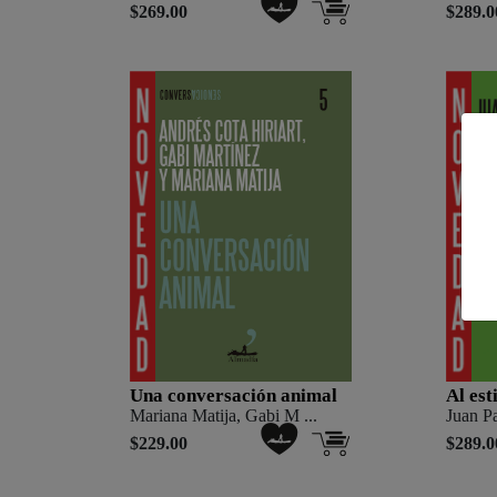
$269.00
$289.0
Una conversación animal
Al est
Mariana Matija, Gabi M ...
Juan Pa
$229.00
$289.0