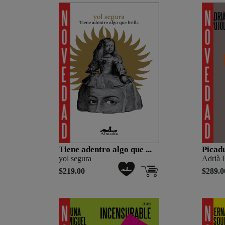
Tiene adentro algo que ...
Picad
yol segura
Adrià P
$219.00
$289.0