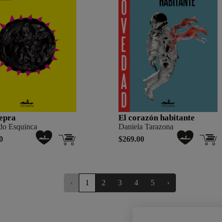
epra
El corazón habitante
do Esquinca
Daniela Tarazona
0
$269.00
‹
1
2
3
4
5
›