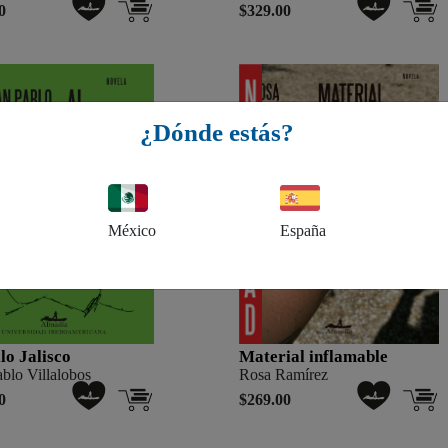
0
$329.00
¿Dónde estás?
México
España
ilo Jalisco
Material inflamable
blo Villalobos
Rosa Ramírez
0
$269.00