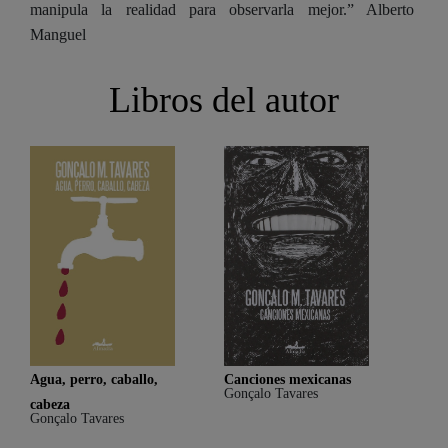
manipula la realidad para observarla mejor.” Alberto
Manguel
Libros del autor
Agua, perro, caballo,
Canciones mexicanas
El ba
Gonçalo Tavares
Gonç
cabeza
$419
Gonçalo Tavares