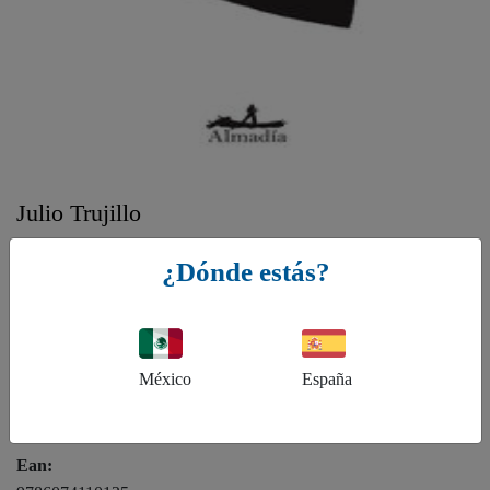
Julio Trujillo
Pitecántropo
¿Dónde estás?
Género:
DC - Poesía, DC - Poesía
México
España
ISBN:
9786074110135
Ean: