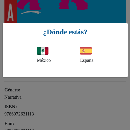
¿Dónde estás?
Arnoldo Gálvez Suárez
México
España
La era glacial
Género:
Narrativa
ISBN:
9786072631113
Ean: