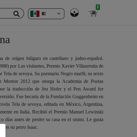
0
MEX
na
a de origen búlgaro en castellano y judeo-español.
88) por Las visitantes, Premio Xavier Villaurrutia de
or Tela de sevoya. Su poemario Negro marfil, su sexto
om Morton 2012 que otorga la Academia de Poetas
or la traducción de Jen Hofer y el Pen Award for
a versión. Fue becaria de la Fundación Guggenheim en
ovela Tela de sevoya, editada en México, Argentina,
mente en Italia. Recibió el Premio Manuel Lewinski
inco días antes de perder su casa en el sismo. Le gusta
 con su perro Isaac.