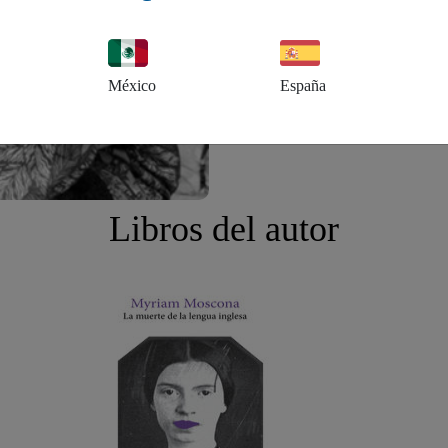
México
España
Libros del autor