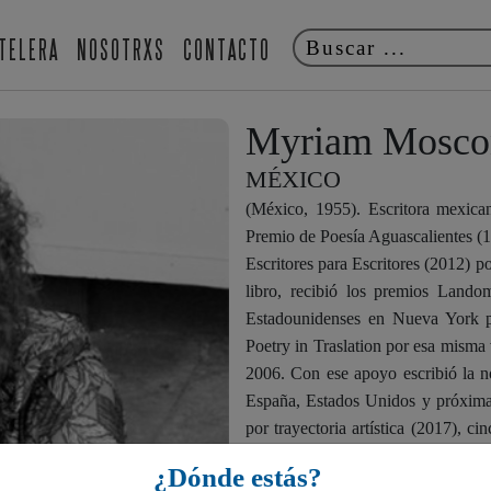
TELERA
NOSOTRXS
CONTACTO
Myriam Mosco
MÉXICO
(México, 1955). Escritora mexican
Premio de Poesía Aguascalientes (19
Escritores para Escritores (2012) p
libro, recibió los premios Land
Estadounidenses en Nueva York p
Poetry in Traslation por esa mism
2006. Con ese apoyo escribió la n
España, Estados Unidos y próxima
por trayectoria artística (2017), c
nadar. Vive en la Ciudad de México
¿Dónde estás?