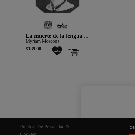
La muerte de la lengua ...
Myriam Moscona
$139.00
Nuestro sitio web util
Su
Políticas De Privacidad &
información relevante. A
Cookies