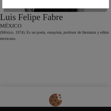
Luis Felipe Fabre
MÉXICO
(México, 1974). Es un poeta, ensayista, profesor de literatura y editor
mexicano.