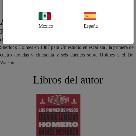
Arthur Conan
México
España
REINO UNIDO
(1859-1930). Fue escritor y médico británico. Creó el personaje de
Sherlock Holmes en 1887 para Un estudio en escarlata , la primera de
cuatro novelas y cincuenta y seis cuentos sobre Holmes y el Dr.
Watson
Libros del autor