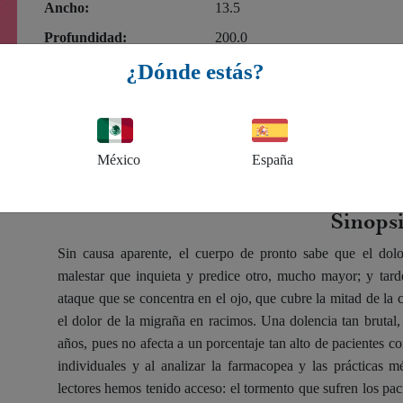
Ancho:
13.5
Profundidad:
200.0
¿Dónde estás?
A la venta en librerías:
31 de marzo de 2016
México
España
Sinops
Sin causa aparente, el cuerpo de pronto sabe que el dol
malestar que inquieta y predice otro, mucho mayor; y tard
ataque que se concentra en el ojo, que cubre la mitad de la
el dolor de la migraña en racimos. Una dolencia tan brutal,
años, pues no afecta a un porcentaje tan alto de pacientes c
individuales y al analizar la farmacopea y las prácticas 
lectores hemos tenido acceso: el tormento que sufren los pa