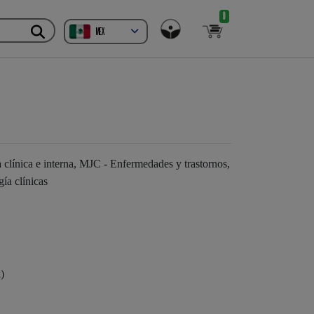
0
MEX
línica e interna, MJC - Enfermedades y trastornos,
ía clínicas
)