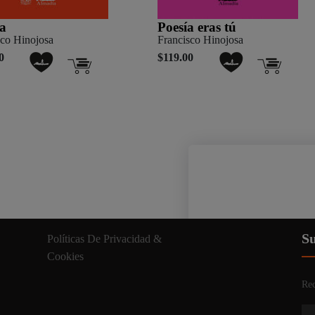
a
Poesía eras tú
sco Hinojosa
Francisco Hinojosa
0
$119.00
Nuestro sitio web util
Su
Políticas De Privacidad &
información relevante. A
Cookies
Rec