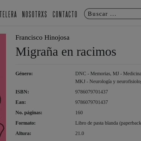
TELERA
NOSOTRXS
CONTACTO
Francisco Hinojosa
Migraña en racimos
Género:
DNC - Memorias, MJ - Medicina c
MKJ - Neurología y neurofisiolog
ISBN:
9786079701437
Ean:
9786079701437
No. páginas:
160
Formato:
Libro de pasta blanda (paperback
Altura:
21.0