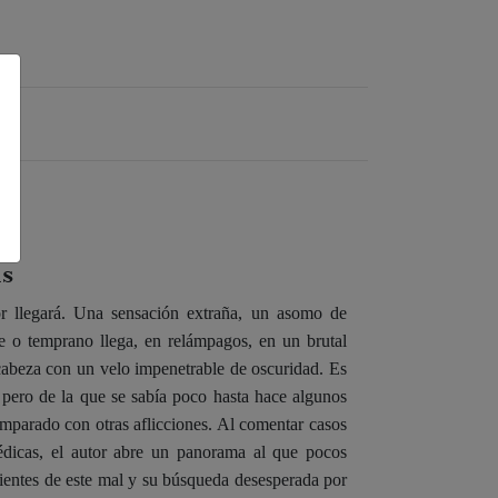
is
or llegará. Una sensación extraña, un asomo de
e o temprano llega, en relámpagos, en un brutal
 cabeza con un velo impenetrable de oscuridad. Es
 pero de la que se sabía poco hasta hace algunos
omparado con otras aflicciones. Al comentar casos
médicas, el autor abre un panorama al que pocos
cientes de este mal y su búsqueda desesperada por