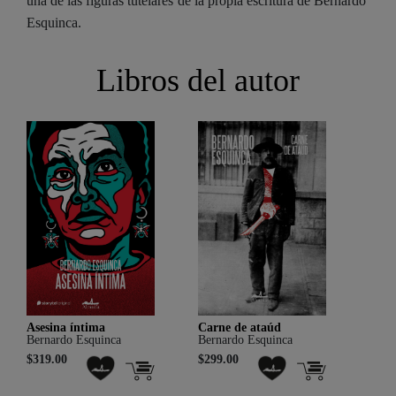
una de las figuras tutelares de la propia escritura de Bernardo
Esquinca.
Libros del autor
Asesina íntima
Carne de ataúd
Ciud
Bernardo Esquinca
Bernardo Esquinca
Bern
$319.00
$299.00
$329