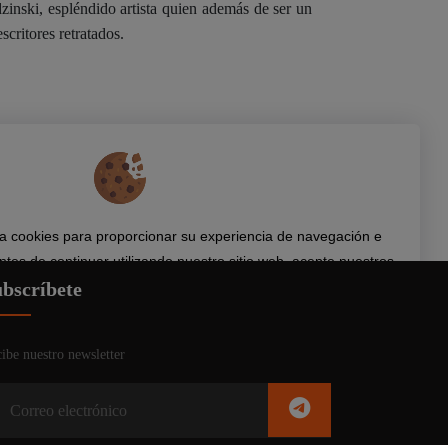
zinski, espléndido artista quien además de ser un
scritores retratados.
iza cookies para proporcionar su experiencia de navegación e
ntes de continuar utilizando nuestro sitio web, acepte nuestros
bscríbete
Política de cookies y privacidad.
Aceptar
ibe nuestro newsletter