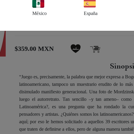
Profundidad:
880.0
México
España
A la venta en librerías:
25 de octubre de 2012
$359.00 MXN
Sinops
“Juego es, precisamente, la palabra que mejor expresa a Bog
latinoamericano, tampoco un muestrario erudito de lo más 
disimulado manifiesto generacional. Una foto de Mordzinski, 
luego el autorretrato. Tan sencillo –y tan ameno– como 
Latinoamérica?, es una pregunta que ha rondado la curi
pensadores y artistas. ¿Quiénes somos los latinoamericanos?,
aquí; por eso le hemos solicitado a aquellos 39 escritores un
que traten de definirse a ellos, pero de alguna manera tambi