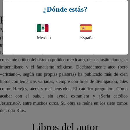
¿Dónde estás?
Rius Eduardo del Río
MÉXICO
México
España
(1934-2017). Caricaturista, historietista y escritor mexicano. Entre sus
trabajos más conocidos se encuentran las historietas Los agachados y
Los supermachos. Simpatizante de las ideas de izquierda, ha sido un
constante crítico del sistema político mexicano, de sus instituciones, el
imperialismo y el fanatismo religioso. Declaradamente ateo (pero
«cristiano», según sus propias palabras) ha publicado más de cien
libros con temáticas variadas, siempre con fines de divulgación, tales
como: Herejes, ateos y mal pensados, El católico preguntón, Cómo
acabar con el país… sin ayuda extranjera y ¿Sería católico
Jesucristo?, entre muchos otros. Su obra se reúne en los siete tomos
de Todo Rius.
Libros del autor