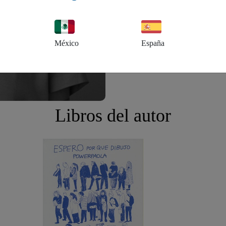
México
España
Libros del autor