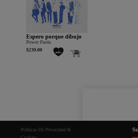
Espero porque dibujo
Power Paola
$239.00
Nuestro sitio web util
Su
Políticas De Privacidad &
información relevante. A
Cookies