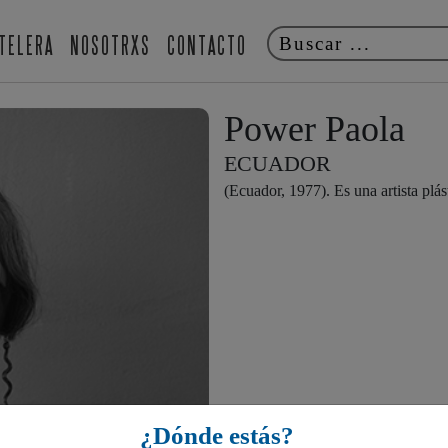
TELERA
NOSOTRXS
CONTACTO
Power Paola
ECUADOR
(Ecuador, 1977). Es una artista plás
¿Dónde estás?