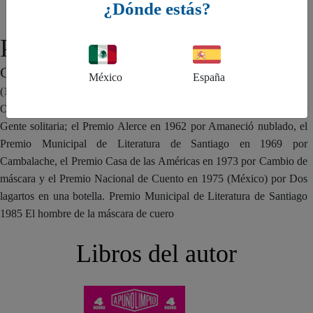
¿Dónde estás?
Poli Délano
CHILE
México
España
(1936-2017). Fue un escritor y editor que escribió novela y cuento.
Obtuvo Premio Municipal de Literatura de Santiago en 1961 por
Gente solitaria; el Premio Alerce en 1962 por Amaneció nublado, el
Premio Municipal de Literatura de Santiago en 1969 por
Cambalache, el Premio Casa de las Américas en 1973 por Cambio de
máscara y el Premio Nacional de Cuento en 1975 (México) por Dos
lagartos en una botella. Premio Municipal de Literatura de Santiago
1985 El hombre de la máscara de cuero
Libros del autor