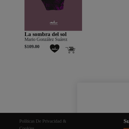
La sombra del sol
Mario González Suárez
$109.00
Nuestro sitio web util
Su
Políticas De Privacidad &
información relevante. A
Cookies