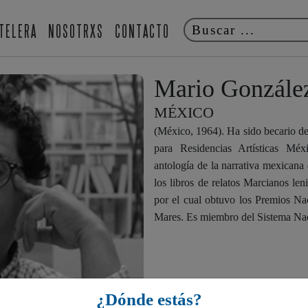
TELERA
NOSOTRXS
CONTACTO
Mario Gonzále
MÉXICO
(México, 1964). Ha sido becario d
para Residencias Artísticas Mé
antología de la narrativa mexicana
los libros de relatos Marcianos leni
por el cual obtuvo los Premios Na
Mares. Es miembro del Sistema Nac
¿Dónde estás?