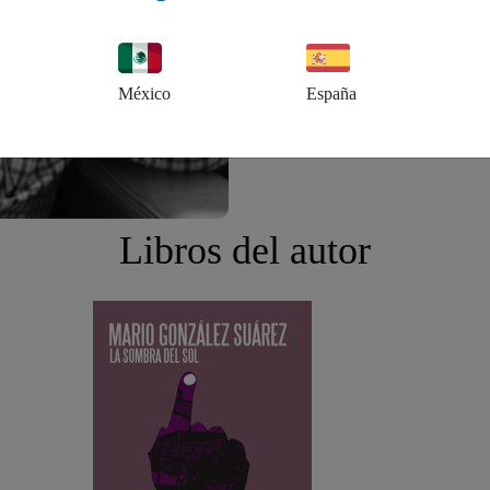
México
España
Libros del autor