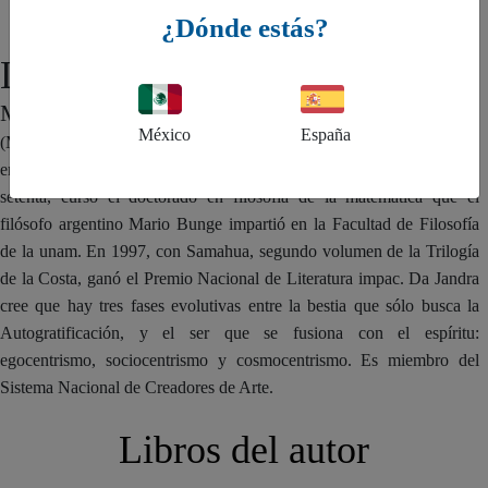
¿Dónde estás?
Leonardo Da Jandra
MÉXICO
México
España
(México, 1951). Autor de ensayo filosófico, novela y relato. Estudió
en Santiago de Compostela y Madrid. A su regreso a México en los
setenta, cursó el doctorado en filosofía de la matemática que el
filósofo argentino Mario Bunge impartió en la Facultad de Filosofía
de la unam. En 1997, con Samahua, segundo volumen de la Trilogía
de la Costa, ganó el Premio Nacional de Literatura impac. Da Jandra
cree que hay tres fases evolutivas entre la bestia que sólo busca la
Autogratificación, y el ser que se fusiona con el espíritu:
egocentrismo, sociocentrismo y cosmocentrismo. Es miembro del
Sistema Nacional de Creadores de Arte.
Libros del autor