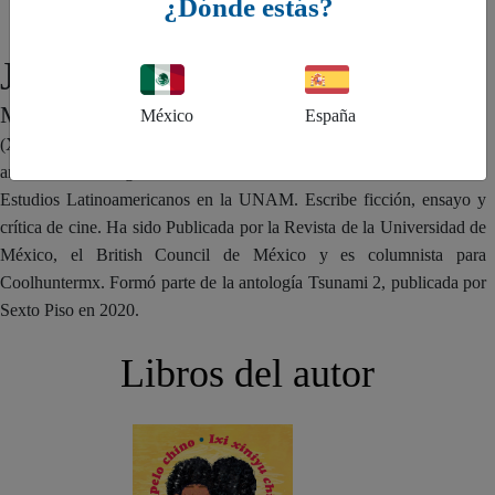
¿Dónde estás?
Jumko Ogata Aguilar
MÉXICO
México
España
(Xalapa, 1996). Es escritora y divulgadora afromexicana de
antirracismo. Originaria de Veracruz, estudió la licenciatura en
Estudios Latinoamericanos en la UNAM. Escribe ficción, ensayo y
crítica de cine. Ha sido Publicada por la Revista de la Universidad de
México, el British Council de México y es columnista para
Coolhuntermx. Formó parte de la antología Tsunami 2, publicada por
Sexto Piso en 2020.
Libros del autor