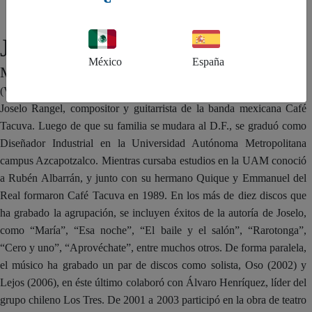
Joselo Rangel
México
España
MÉXICO
(Veracruz, 1967). José Alfredo Rangel Arroyo, mejor conocido como
Joselo Rangel, compositor y guitarrista de la banda mexicana Café
Tacuva. Luego de que su familia se mudara al D.F., se graduó como
Diseñador Industrial en la Universidad Autónoma Metropolitana
campus Azcapotzalco. Mientras cursaba estudios en la UAM conoció
a Rubén Albarrán, y junto con su hermano Quique y Emmanuel del
Real formaron Café Tacuva en 1989. En los más de diez discos que
ha grabado la agrupación, se incluyen éxitos de la autoría de Joselo,
como “María”, “Esa noche”, “El baile y el salón”, “Rarotonga”,
“Cero y uno”, “Aprovéchate”, entre muchos otros. De forma paralela,
el músico ha grabado un par de discos como solista, Oso (2002) y
Lejos (2006), en éste último colaboró con Álvaro Henríquez, líder del
grupo chileno Los Tres. De 2001 a 2003 participó en la obra de teatro