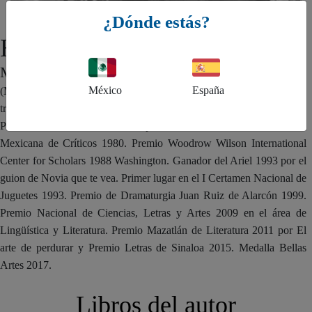
¿Dónde estás?
Hugo Hiriart
MÉXICO
México
España
(México, 1942). Miembro del SNCA desde 1994. Su obra se ha
traducido al alemán, checo, francés, griego, inglés, italiano y polaco.
Premio Xavier Villaurrutia 1972 por Galaor. Premio de la Asociación
Mexicana de Críticos 1980. Premio Woodrow Wilson International
Center for Scholars 1988 Washington. Ganador del Ariel 1993 por el
guion de Novia que te vea. Primer lugar en el I Certamen Nacional de
Juguetes 1993. Premio de Dramaturgia Juan Ruiz de Alarcón 1999.
Premio Nacional de Ciencias, Letras y Artes 2009 en el área de
Lingüística y Literatura. Premio Mazatlán de Literatura 2011 por El
arte de perdurar y Premio Letras de Sinaloa 2015. Medalla Bellas
Artes 2017.
Libros del autor