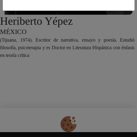
Heriberto Yépez
MÉXICO
(Tijuana, 1974). Escritor de narrativa, ensayo y poesía. Estudió
filosofía, psicoterapia y es Doctor en Literatura Hispánica con énfasis
en teoría crítica