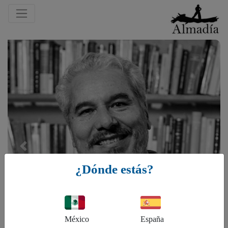
Previous
¿Dónde estás?
México
España