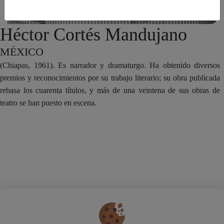
Héctor Cortés Mandujano
MÉXICO
(Chiapas, 1961). Es narrador y dramaturgo. Ha obtenido diversos
premios y reconocimientos por su trabajo literario; su obra publicada
rebasa los cuarenta títulos, y más de una veintena de sus obras de
teatro se han puesto en escena.