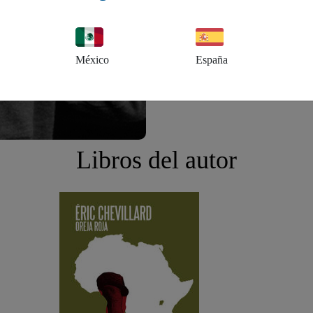
México
España
Libros del autor