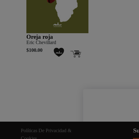
Oreja roja
Eric Chevillard
$100.00
Nuestro sitio web util
Su
Políticas De Privacidad &
información relevante. A
Cookies