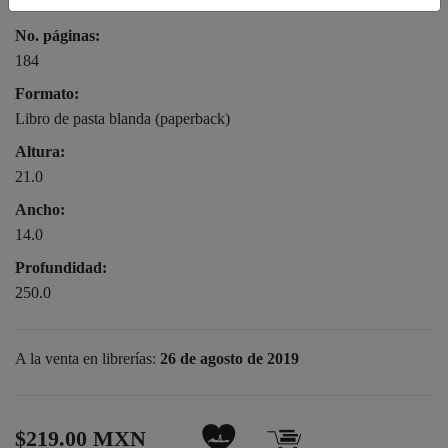
9786078667116
No. páginas:
184
Formato:
Libro de pasta blanda (paperback)
Altura:
21.0
Ancho:
14.0
Profundidad:
250.0
A la venta en librerías:
26 de agosto de 2019
$219.00 MXN