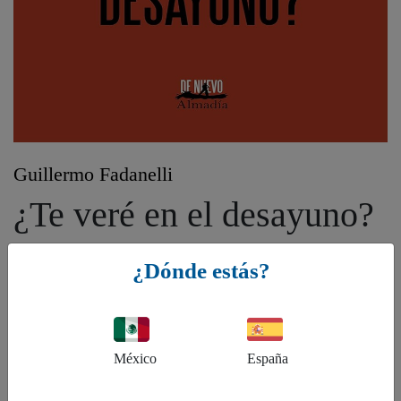
Guillermo Fadanelli
¿Te veré en el desayuno?
¿Dónde estás?
Género:
FB - Ficción: general y literaria, FU - Ficción humorística
ISBN:
9786078667116
México
España
Ean: