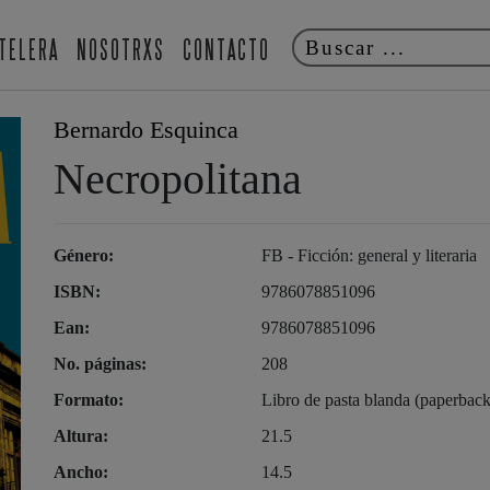
TELERA
NOSOTRXS
CONTACTO
Bernardo Esquinca
Necropolitana
Género:
FB - Ficción: general y literaria
ISBN:
9786078851096
Ean:
9786078851096
No. páginas:
208
Formato:
Libro de pasta blanda (paperback
Altura:
21.5
Ancho:
14.5