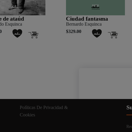
 de ataúd
Ciudad fantasma
do Esquinca
Bernardo Esquinca
0
$329.00
Nuestro sitio web util
Su
Políticas De Privacidad &
información relevante. A
Cookies
Rec