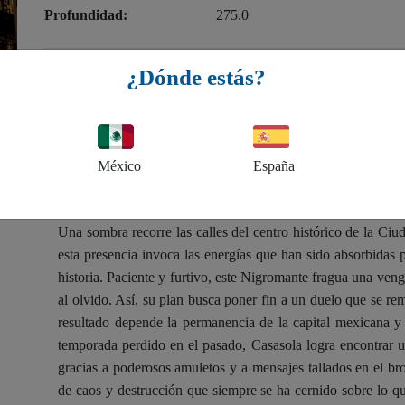
Profundidad:
275.0
¿Dónde estás?
A la venta en librerías:
15 de septiembre de 2022
$299.00 MXN
México
España
Sinops
Una sombra recorre las calles del centro histórico de la Ciu
esta presencia invoca las energías que han sido absorbidas p
historia. Paciente y furtivo, este Nigromante fragua una ve
al olvido. Así, su plan busca poner fin a un duelo que se re
resultado depende la permanencia de la capital mexicana y
temporada perdido en el pasado, Casasola logra encontrar u
gracias a poderosos amuletos y a mensajes tallados en el bron
de caos y destrucción que siempre se ha cernido sobre lo q