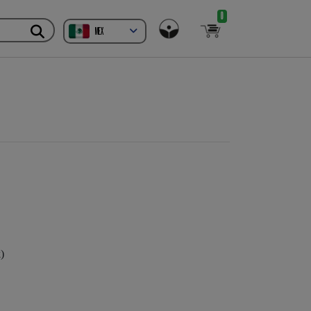
0
MEX
)