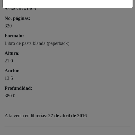
Ean:
9786079701468
No. páginas:
320
Formato:
Libro de pasta blanda (paperback)
Altura:
21.0
Ancho:
13.5
Profundidad:
380.0
A la venta en librerías:
27 de abril de 2016