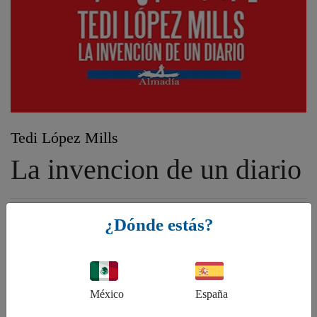
Tedi López Mills
La invencion de un diario
Género:
¿Dónde estás?
FB - Ficción: general y literaria, FQ - Ficción sobre estilos de vida
contemporáneos, FXM - Tema narrativo: vida interior
ISBN:
México
España
9786079701468