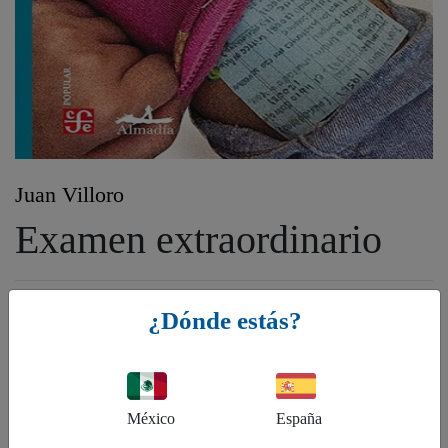
Juan Villoro
Examen extraordinario
Género:
¿Dónde estás?
FX - Ficción: temas narrativos, F - Ficción y temas afines, FYB -
Cuentos, Historias cortas
ISBN:
9786078667659
México
España