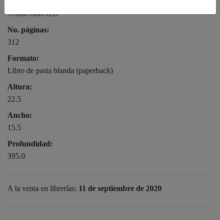
Ean:
9786078667659
No. páginas:
312
Formato:
Libro de pasta blanda (paperback)
Altura:
22.5
Ancho:
15.5
Profundidad:
395.0
A la venta en librerías:
11 de septiembre de 2020