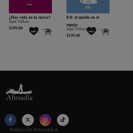
¿Hay vida en la tierra?
8.8: el miedo en el
Conf
Juan Villoro
espejo
lluvi
$299.00
Juan Villoro
Juan 
$199.00
$189
Políticas De Privacidad &
Nuestro sitio web utiliza cookies para proporcionar su