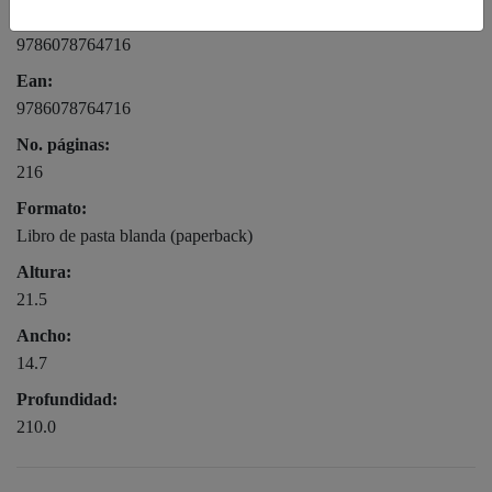
ISBN:
9786078764716
Ean:
9786078764716
No. páginas:
216
Formato:
Libro de pasta blanda (paperback)
Altura:
21.5
Ancho:
14.7
Profundidad:
210.0