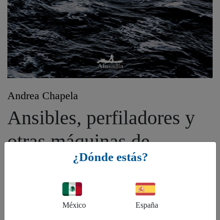
Andrea Chapela
Ansibles, perfiladores y
otras máquinas de
¿Dónde estás?
ingenio
Género:
México
España
FB - Ficción: general y literaria