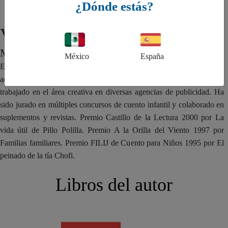
¿Dónde estás?
Vivian Mansour
MÉXICO
México
España
Estudió Ciencias de la Comunicación en la UIA. Desarrolló
actividades en distintos medios como radio, televisión y revistas. Ha
trabajado en el área creativa en diversas agencias de publicidad. Ha
sido jurado en múltiples concursos de cuento infantil y colaborado en
suplementos y revistas. Premio Castillo de la Lectura 2000 por La
vida útil de Pillo Polilla. Premio A la Orilla del Viento 1997 por
Familias familiares. Premio FILIJ de Cuento para Niños 1995 por El
peinado de la tía Chofi.
Libros del autor