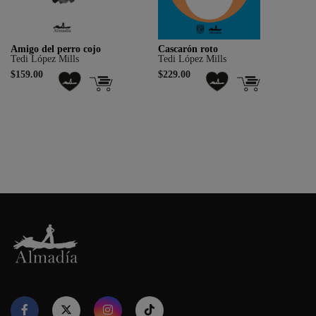
Amigo del perro cojo
Cascarón roto
El
Tedi López Mills
Tedi López Mills
Te
$159.00
$229.00
$2
Nuestro sitio web utiliza cookies para proporcionar su