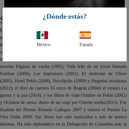
¿Dónde estás?
Santiago Gamboa
COLOMBIA
(Colombia, 1965.) Estudió literatura en la Universidad Javeriana de
México
España
Bogotá, filología hispánica en la Complutense de Madrid y literatura
cubana en La Soborna. Trabajó como periodista en Radio Francia
Internacional y fue corresponsal de El Tiempo. Ha publicado las
novelas Páginas de vuelta (1995), Vida feliz de un joven llamado
Esteban (2000), Los impostores (2001), El síndrome de Ulises
(2005), Hotel Pekín (2008), Necrópolis (2009) y Plegarias nocturnas
(2012); el libro de cuentos El cerco de Bogotá (2004); el ensayo La
guerra y la paz (2014); y los libros de viaje Octubre en Pekín (2002)
y Océanos de arena: diario de un viaje por Oriente medio(2013). Fue
finalista del Premio Rómulo Gallegos 2007 y obtuvo el Premio La
Otra Orilla 2009. Sus libros han sido traducidos a más de quince
idiomas. Ha sido diplomático en la Delegación de Colombia ante la