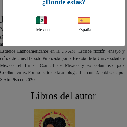
¿Dónde estás?
Jumko Ogata Aguilar
MÉXICO
México
España
(Xalapa, 1996). Es escritora y divulgadora afromexicana de
antirracismo. Originaria de Veracruz, estudió la licenciatura en
Estudios Latinoamericanos en la UNAM. Escribe ficción, ensayo y
crítica de cine. Ha sido Publicada por la Revista de la Universidad de
México, el British Council de México y es columnista para
Coolhuntermx. Formó parte de la antología Tsunami 2, publicada por
Sexto Piso en 2020.
Libros del autor