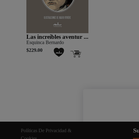
Las increíbles aventur ...
Esquinca Bernardo
$229.00
Nuestro sitio web util
Su
Políticas De Privacidad &
información relevante. A
Cookies