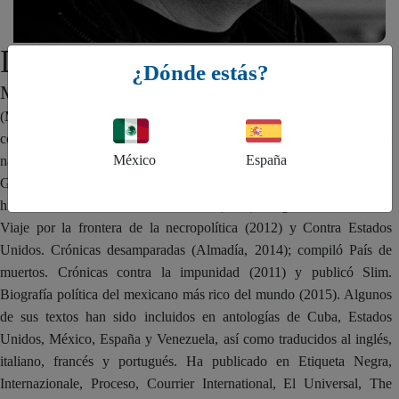
Diego Osorno
¿Dónde estás?
MÉXICO
(Monterrey, 1980). Es autor de libros de crónica sobre el México
contemporáneo: El Cártel de Sinaloa. Una historia del uso político del
México
España
narco (2009), Nosotros somos los culpables. La tragedia de la
Guardería ABC (2010), Un vaquero cruza la frontera en silencio. La
historia de Gerónimo González Garza (2011), La guerra de los Zetas.
Viaje por la frontera de la necropolítica (2012) y Contra Estados
Unidos. Crónicas desamparadas (Almadía, 2014); compiló País de
muertos. Crónicas contra la impunidad (2011) y publicó Slim.
Biografía política del mexicano más rico del mundo (2015). Algunos
de sus textos han sido incluidos en antologías de Cuba, Estados
Unidos, México, España y Venezuela, así como traducidos al inglés,
italiano, francés y portugués. Ha publicado en Etiqueta Negra,
Internazionale, Proceso, Courrier International, El Universal, The