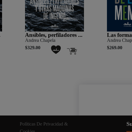
.
Ansibles, perfiladores ...
Las formas
Andrea Chapela
Andrea Chapel
$329.00
$269.00
Nuestro sitio web util
Su
Políticas De Privacidad &
información relevante. A
Cookies