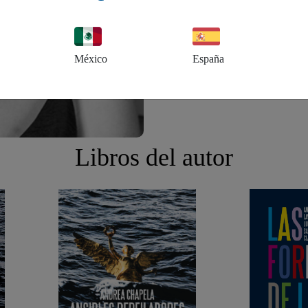
México
España
Libros del autor