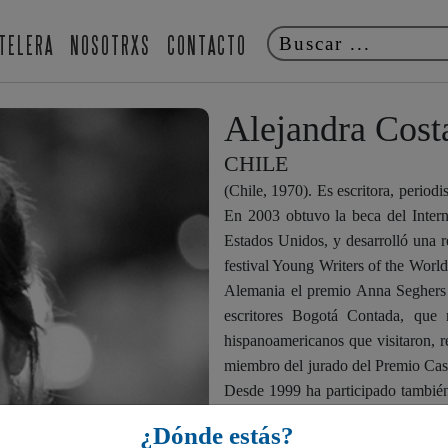
TELERA
NOSOTRXS
CONTACTO
Alejandra Cos
CHILE
(Chile, 1970). Es escritora, periodi
En 2003 obtuvo la beca del Intern
Estados Unidos, y desarrolló una r
festival Young Writers of the World
Alemania el premio Anna Seghers d
escritores Bogotá Contada, que 
hispanoamericanos que visitaron, r
miembro del jurado del Premio Casa
Desde 1999 ha participado también
Uruguay, Brasil, Perú, Bolivia, Ec
¿Dónde estás?
Bélgica, Francia y Portugal.