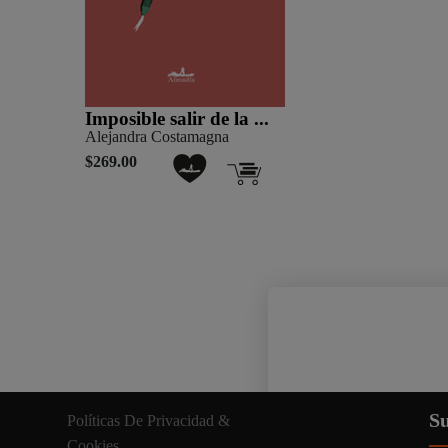
Imposible salir de la ...
Alejandra Costamagna
$269.00
Nuestro sitio web util
Su
Políticas De Privacidad &
información relevante. A
Cookies