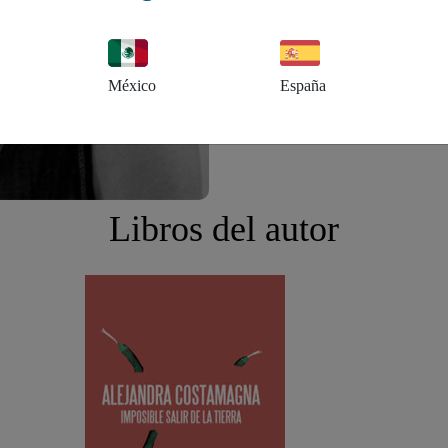
México
España
Libros del autor