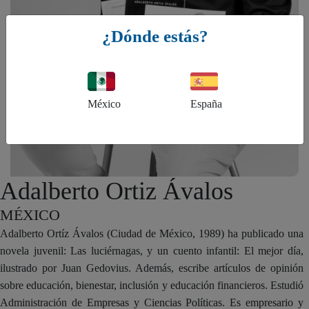
¿Dónde estás?
México
España
Adalberto Ortiz Ávalos
MÉXICO
Adalberto Ortíz Ávalos (Ciudad de México, 1989) ha publicado una
novela juvenil: Las luciérnagas, y un cuento infantil: El mejor día,
ilustrado por Juan Gedovius. Además, escribe artículos de opinión
sobre educación, bienestar, inclusión y educación financieros. Estudió
Administración de Empresas y Ciencias Políticas. Es empresario y